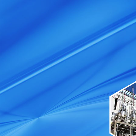
網(wǎng)站首頁(yè)
關(guān)于我們
產(chǎn)品中心
新聞資訊
榮譽(yù)資質(zhì)
聯(lián)系我們
產(chǎn)品中心
PRODUCT CENTER
※ 塔器設(shè)備
· 甲醇回收塔
· 乙醇回收塔