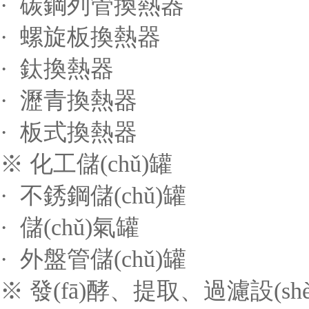
· 碳鋼列管換熱器
· 螺旋板換熱器
· 鈦換熱器
· 瀝青換熱器
· 板式換熱器
※ 化工儲(chǔ)罐
· 不銹鋼儲(chǔ)罐
· 儲(chǔ)氣罐
· 外盤管儲(chǔ)罐
※ 發(fā)酵、提取、過濾設(sh